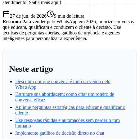
atendimento. Saiba mais aqui!
27 de jun. de 2026
9
min de leitura
Resumo:
Para vender pelo WhatsApp em 2026, priorize conversas
que educam, qualificam e conduzem o cliente à decisão. Use
técnicas de perguntas abertas, gatilhos de urgência e agentes
inteligentes para personalizar a experiência.
Neste artigo
Descubra por que conversa é tudo na venda pelo
WhatsApp
Estruture sua abordagem: como criar um roteiro de
conversa eficaz
Aplique perguntas estratégicas para educar e qualificar o
cliente
Use respostas rápidas e automações sem perder o tom
humano
Implemente gatilhos de decisão direto no chat