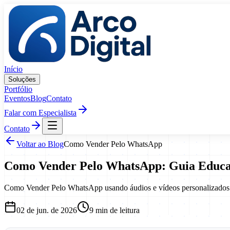
Pular para o conteúdo
Início
Soluções
Portfólio
Eventos
Blog
Contato
Falar com Especialista
Contato
Voltar ao Blog
Como Vender Pelo WhatsApp
Como Vender Pelo WhatsApp: Guia Educac
Como Vender Pelo WhatsApp usando áudios e vídeos personalizados co
02 de jun. de 2026
9
min de leitura