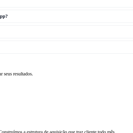
App?
r seus resultados.
nstruímos a estrutura de aquisição que traz cliente todo mês.